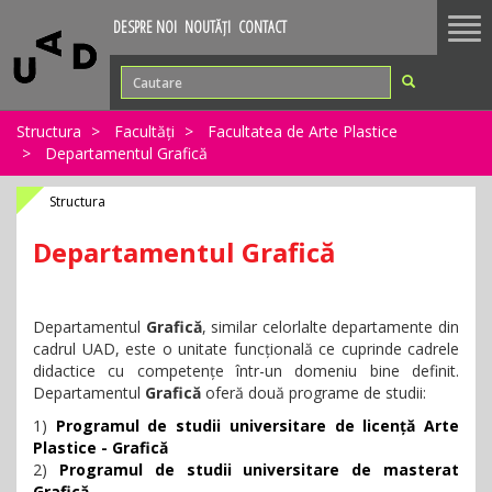
Tog
DESPRE NOI
NOUTĂȚI
CONTACT
nav
Structura
Facultăți
Facultatea de Arte Plastice
Departamentul Grafică
Structura
Departamentul Grafică
Departamentul
Grafică
, similar celorlalte departamente din
cadrul UAD, este o unitate funcțională ce cuprinde cadrele
didactice cu competențe într-un domeniu bine definit.
Departamentul
Grafică
oferă două programe de studii:
1)
Programul de studii universitare de licență Arte
Plastice - Grafică
2)
Programul de studii universitare de masterat
Grafică