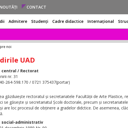
NOUTĂȚI
CONTACT
dii
Admitere
Studenți
Cadre didactice
Internațional
Stru
pre noi
dirile UAD
 central / Rectorat
nirii nr. 31
+40-264-598.170 / 0721 375437(portar)
ea găzduiește rectoratul și secretariatele Facultății de Arte Plastice, r
ci se găsește și secretariatul Școlii doctorale, precum și secretariatel
i și are loc procesul de obținere a gradelor didctice. De asemenea, cl
ă.
 social-administrativ
 21 decembrie 1989 Nr. 90