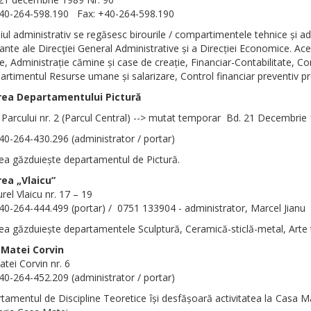
+40-264-598.190 Fax: +40-264-598.190
iul administrativ se regăsesc birourile / compartimentele tehnice și ad
ante ale Direcţiei General Administrative și a Direcției Economice. Aces
e, Administrație cămine și case de creație, Financiar-Contabilitate, 
rtimentul Resurse umane și salarizare, Control financiar preventiv pr
rea Departamentului Pictură
 Parcului nr. 2 (Parcul Central) --> mutat temporar
Bd. 21 Decembrie 19
+40-264-430.296 (administrator / portar)
rea găzduiește departamentul de Pictură.
rea „Vlaicu”
urel Vlaicu nr. 17 – 19
+40-264-444.499 (portar) / 0751 133904 - administrator, Marcel Jianu
rea găzduiește departamentele Sculptură, Ceramică-sticlă-metal, Arte t
Matei Corvin
atei Corvin nr. 6
+40-264-452.209 (administrator / portar)
tamentul de Discipline Teoretice își desfășoară activitatea la Casa Ma