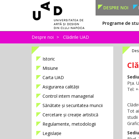
DESPRE NOI
Programe de stu
Despre noi
Clădirile UAD
Des
Istoric
Clă
Misiune
Sediu
Carta UAD
Pța. U
Asigurarea calității
Tel: 
Control intern managerial
Clădir
Sănătate și securitatea muncii
Tot ai
Cercetare și creație artistică
studi
Grafic
Regulamente, metodologii
Sediu
Legislație
Blvd.