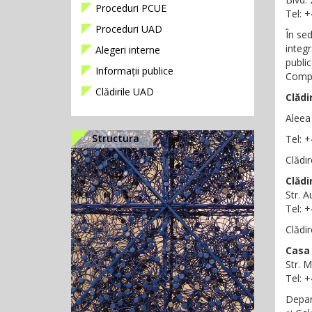
Proceduri PCUE
Tel: 
Proceduri UAD
În sed
integr
Alegeri interne
public
Informații publice
Compa
Clădirile UAD
Clădi
Aleea
Structura
Tel: 
Clădi
Clădi
Str. A
Tel: 
Clădi
Casa 
Str. M
Tel: 
Depar