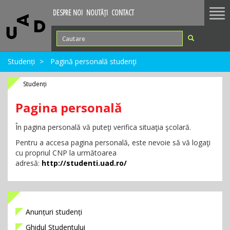
Tog
DESPRE NOI
NOUTĂȚI
CONTACT
nav
Studenți
Pagină personală studenţi
Studenți
Pagina personală
În pagina personală vă puteţi verifica situaţia şcolară.
Pentru a accesa pagina personală, este nevoie să vă logaţi
cu propriul CNP la următoarea
adresă:
http://studenti.uad.ro/
Anunțuri studenți
Ghidul Studentului