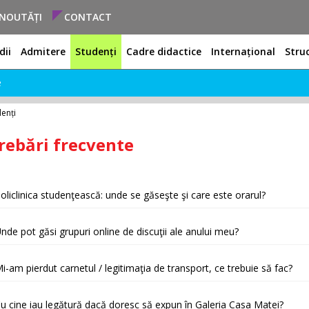
NOUTĂȚI
CONTACT
dii
Admitere
Studenți
Cadre didactice
Internațional
Stru
e
enți
rebări frecvente
oliclinica studenţească: unde se găseşte şi care este orarul?
nde pot găsi grupuri online de discuţii ale anului meu?
i-am pierdut carnetul / legitimaţia de transport, ce trebuie să fac?
u cine iau legătură dacă doresc să expun în Galeria Casa Matei?