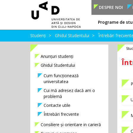
DESPRE NOI
Programe de stu
Studenți
Ghidul Studentului
Întrebări frecvent
Stud
Anunțuri studenți
Înt
Ghidul Studentului
Cum funcționează
universitatea
P
Cui mă adresez dacă am o
problemă
U
Contacte utile
Întrebări frecvente
M
Consiliere și orientare in carieră
C