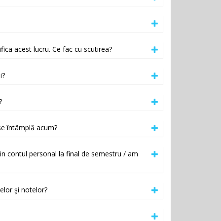
fica acest lucru. Ce fac cu scutirea?
i?
?
 se întâmplă acum?
din contul personal la final de semestru / am
elor şi notelor?