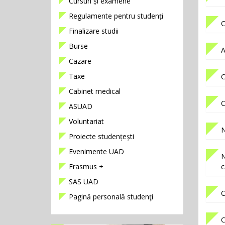
Cursuri și examene
Regulamente pentru studenți
C
Finalizare studii
Burse
A
Cazare
Taxe
C
Cabinet medical
C
ASUAD
Voluntariat
N
Proiecte studențești
Evenimente UAD
N
Erasmus +
c
SAS UAD
C
Pagină personală studenţi
C