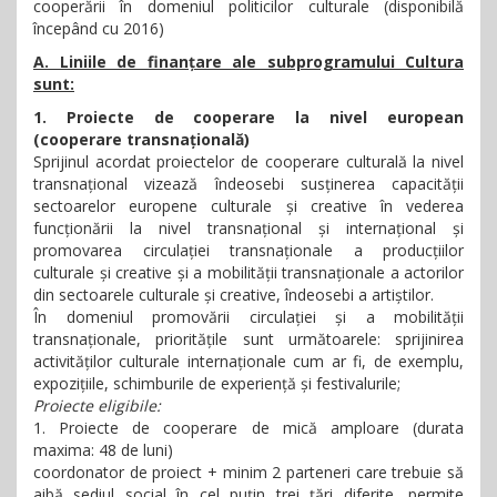
cooperării în domeniul politicilor culturale (disponibilă
începând cu 2016)
A. Liniile de finanțare ale subprogramului Cultura
sunt:
1. Proiecte de cooperare la nivel european
(cooperare transnațională)
Sprijinul acordat proiectelor de cooperare culturală la nivel
transnațional vizează îndeosebi susținerea capacității
sectoarelor europene culturale și creative în vederea
funcționării la nivel transnațional și internațional și
promovarea circulației transnaționale a producțiilor
culturale și creative și a mobilității transnaționale a actorilor
din sectoarele culturale și creative, îndeosebi a artiștilor.
În domeniul promovării circulației și a mobilității
transnaționale, prioritățile sunt următoarele: sprijinirea
activităților culturale internaționale cum ar fi, de exemplu,
expozițiile, schimburile de experiență și festivalurile;
Proiecte eligibile:
1. Proiecte de cooperare de mică amploare (durata
maxima: 48 de luni)
coordonator de proiect + minim 2 parteneri care trebuie să
aibă sediul social în cel puțin trei țări diferite, permite