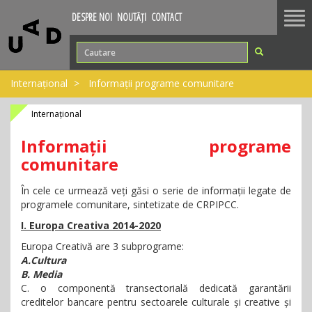
Tog
DESPRE NOI
NOUTĂȚI
CONTACT
nav
Internațional
Informații programe comunitare
Internațional
Informații programe
comunitare
În cele ce urmează veți găsi o serie de informații legate de
programele comunitare, sintetizate de CRPIPCC.
I. Europa Creativa 2014-2020
Europa Creativă are 3 subprograme:
A.Cultura
B. Media
C. o componentă transectorială dedicată garantării
creditelor bancare pentru sectoarele culturale și creative și