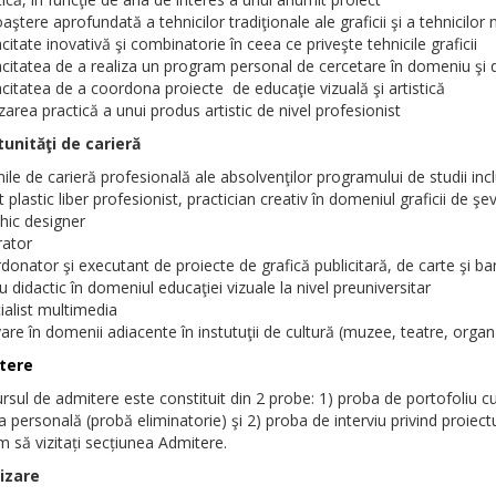
aştere aprofundată a tehnicilor tradiţionale ale graficii şi a tehnicilo
citate inovativă şi combinatorie în ceea ce priveşte tehnicile graficii
acitatea de a realiza un program personal de cercetare în domeniu şi d
citatea de a coordona proiecte de educaţie vizuală şi artistică
izarea practică a unui produs artistic de nivel profesionist
unităţi de carieră
ile de carieră profesională ale absolvenţilor programului de studii incl
st plastic liber profesionist, practician creativ în domeniul graficii de şev
hic designer
trator
donator şi executant de proiecte de grafică publicitară, de carte şi 
u didactic în domeniul educaţiei vizuale la nivel preuniversitar
ialist multimedia
vare în domenii adiacente în instutuţii de cultură (muzee, teatre, orga
tere
sul de admitere este constituit din 2 probe: 1) proba de portofoliu cu r
a personală (probă eliminatorie) şi 2) proba de interviu privind proiect
m să vizitați secțiunea Admitere.
izare