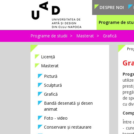
DESPRE NOI
Programe de stu
Programe de studii
Masterat
Grafică
Pro
Licență
Gra
Masterat
Prog
Pictură
utili
Sculptură
prest
pregăt
Grafică
de spe
Bandă desenată şi desen
cu div
animat
Comp
Foto - video
Între
Conservare și restaurare
- cun
teoret