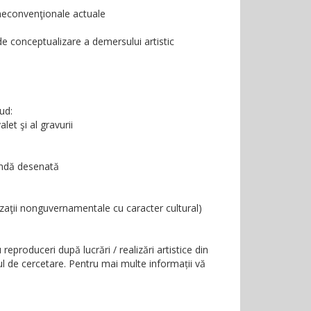
r neconvenţionale actuale
e conceptualizare a demersului artistic
ud:
alet şi al gravurii
bandă desenată
nzaţii nonguvernamentale cu caracter cultural)
eproduceri după lucrări / realizări artistice din
ul de cercetare.
Pentru mai multe informații vă