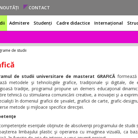
NOUTĂȚI
CONTACT
dii
Admitere
Studenți
Cadre didactice
Internațional
Stru
grame de studii
fică
ramul de studii universitare de masterat GRAFICĂ
formează a
zează metodele şi tehnologiile grafice, tradiţionale şi digitale, d
igioasă tradiţie, programul propune un demers educaţional dinamic 
ire tehnică cu stimularea comunicării creative, a inovaţiei şi a exprim
cialişti în domeniul graficii de şevalet, graficii de carte, grafic-design
erse metode şi mijloace specifice direcţiei.
etenţe
 competenţele esenţiale obţinute de absolvenţii programului de studii
oașterea limbajului plastic şi operarea cu imaginea vizuală, ca baz
ică, în funcţie de aria de interes a unui anumit proiect