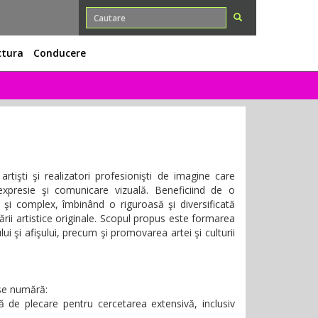
ctura
Conducere
rtişti şi realizatori profesionişti de imagine care
e expresie şi comunicare vizuală. Beneficiind de o
şi complex, îmbinând o riguroasă şi diversificată
ării artistice originale. Scopul propus este formarea
ului şi afişului, precum şi promovarea artei şi culturii
 se numără:
ă de plecare pentru cercetarea extensivă, inclusiv