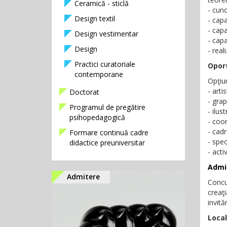
Ceramică - sticlă
- cuno
Design textil
- capa
- cap
Design vestimentar
- capa
Design
- real
Practici curatoriale
Oport
contemporane
Opţiun
- arti
Doctorat
- grap
Programul de pregătire
- ilus
psihopedagogică
- coor
- cadr
Formare continuă cadre
- spec
didactice preuniversitar
- acti
Admi
Admitere
Concur
creaţi
invită
Local