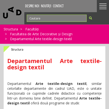
Tog
DESPRE NOI
NOUTĂȚI
CONTACT
nav
Structura
Facultăți
Facultatea de Arte Decorative și Design
Departamentul Arte textile-design textil
Structura
Departamentul Arte textile-
design textil
Departamentul
Arte textile-design textil
, similar
celorlalte departamente din cadrul UAD, este o unitate
funcțională ce cuprinde cadrele didactice cu competențe
într-un domeniu bine definit. Departamentul
Arte textile-
design textil
oferă două programe de studii: