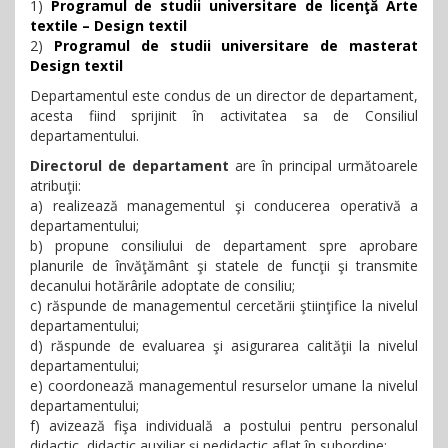
1)
Programul de studii universitare de licenţă Arte
textile – Design textil
2)
Programul de studii universitare de masterat
Design textil
Departamentul este condus de un director de departament,
acesta fiind sprijinit în activitatea sa de Consiliul
departamentului.
Directorul de departament
are în principal următoarele
atribuţii:
a) realizează managementul şi conducerea operativă a
departamentului;
b) propune consiliului de departament spre aprobare
planurile de învăţământ şi statele de funcţii şi transmite
decanului hotărârile adoptate de consiliu;
c) răspunde de managementul cercetării ştiinţifice la nivelul
departamentului;
d) răspunde de evaluarea şi asigurarea calităţii la nivelul
departamentului;
e) coordonează managementul resurselor umane la nivelul
departamentului;
f)
avizează fişa individuală a postului pentru personalul
didactic, didactic auxiliar şi nedidactic aflat în subordine;