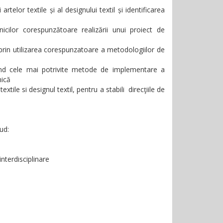
rtelor textile și al designului textil și identificarea
icilor corespunzătoare realizării unui proiect de
l, prin utilizarea corespunzatoare a metodologiilor de
sind cele mai potrivite metode de implementare a
mică
xtile si designul textil, pentru a stabili direcţiile de
ud:
nterdisciplinare