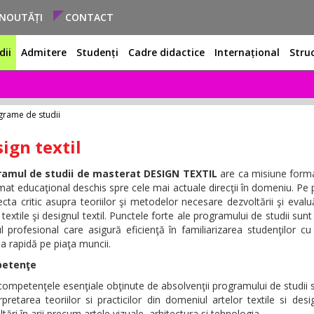
NOUTĂȚI
CONTACT
dii
Admitere
Studenți
Cadre didactice
Internațional
Stru
grame de studii
ign textil
ramul de studii de masterat DESIGN TEXTIL
are ca misiune formar
mat educaţional deschis spre cele mai actuale direcţii în domeniu. Pe p
lecta critic asupra teoriilor şi metodelor necesare dezvoltării şi eva
 textile şi designul textil. Punctele forte ale programului de studii sunt 
l profesional care asigură eficienţă în familiarizarea studenţilor c
ia rapidă pe piaţa muncii.
etenţe
 competenţele esenţiale obţinute de absolvenţii programului de studii
rpretarea teoriilor si practicilor din domeniul artelor textile si desi
tări în arii precum artele vizuale, arhitectura si tehnologia