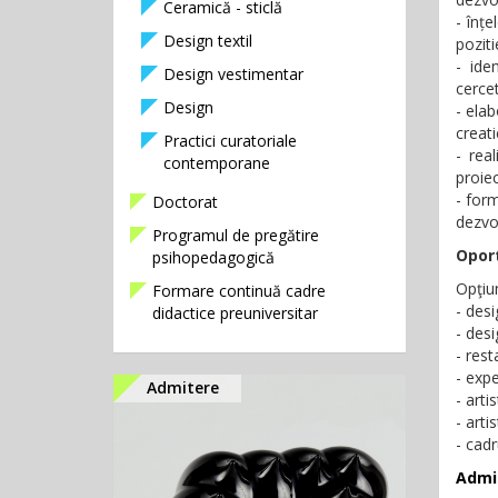
Ceramică - sticlă
- înțe
Design textil
poziti
- ide
Design vestimentar
cercet
Design
- elab
creati
Practici curatoriale
- rea
contemporane
proie
- form
Doctorat
dezvol
Programul de pregătire
Oport
psihopedagogică
Opţiun
Formare continuă cadre
- desi
didactice preuniversitar
- desi
- rest
- expe
Admitere
- arti
- arti
- cadr
Admi