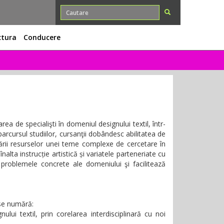
ctura
Conducere
ea de specialişti în domeniul designului textil, într-
arcursul studiilor, cursanţii dobândesc abilitatea de
luării resurselor unei teme complexe de cercetare în
înalta instrucție artistică și variatele parteneriate cu
u problemele concrete ale domeniului şi facilitează
 se numără:
gnului textil, prin corelarea interdisciplinară cu noi