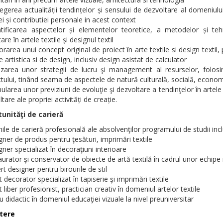
legerea actualității tendințelor și sensului de dezvoltare al domeniului a
ei și contributiei personale in acest context
ntificarea aspectelor și elementelor teoretice, a metodelor și tehn
are în artele textile și designul textil
orarea unui concept original de proiect în arte textile si design texti
e artistica si de design, inclusiv design asistat de calculator
lizarea unor strategii de lucru şi management al resurselor, folo
ctului, tinând seama de aspectele de natură culturală, socială, econo
ularea unor previziuni de evoluţie şi dezvoltare a tendinţelor în artele te
tare ale propriei activități de creație.
unităţi de carieră
ile de carieră profesională ale absolvenţilor programului de studii incl
gner de produs pentru ţesături, imprimări textile
gner specializat în decoraţiuni interioare
aurator şi conservator de obiecte de artă textilă în cadrul unor echipe i
rt designer pentru birourile de stil
st decorator specializat în tapiserie şi imprimări textile
st liber profesionist, practician creativ în domeniul artelor textile
u didactic în domeniul educaţiei vizuale la nivel preuniversitar
tere