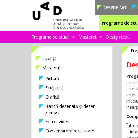
DESPRE NOI
Programe de stu
Programe de studii
Masterat
Design textil
Pro
Licență
Des
Masterat
Prog
Pictură
un cli
Sculptură
a ref
artele
Grafică
mediu
Bandă desenată şi desen
inserţ
animat
Comp
Foto - video
Între
Conservare și restaurare
- inte
dezvol