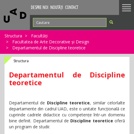
Tog
DESPRE NOI
NOUTĂȚI
CONTACT
nav
Structura
Facultăți
Facultatea de Arte Decorative și Design
Departamentul de Discipline teoretice
Structura
Departamentul de Discipline
teoretice
Departamentul
de
Discipline teoretice
, similar celorlalte
departamente din cadrul UAD, este o unitate funcțională ce
cuprinde cadrele didactice cu competențe într-un domeniu
bine definit. Departamentul de
Discipline teoretice
oferă
un program de studii: