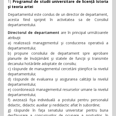
1)
Programul de studii universitare de licență Istoria
şi teoria artei
Departamentul este condus de un director de departament,
acesta fiind sprijinit în activitatea sa de Consiliul
departamentului.
Directorul de departament
are în principal următoarele
atribuţii:
a) realizează managementul şi conducerea operativă a
departamentului;
b) propune consiliului de departament spre aprobare
planurile de învăţământ şi statele de funcţii şi transmite
decanului hotărârile adoptate de consiliu;
c) răspunde de managementul cercetării ştiinţifice la nivelul
departamentului;
d) răspunde de evaluarea şi asigurarea calităţii la nivelul
departamentului;
e) coordonează managementul resurselor umane la nivelul
departamentului;
f)
avizează fişa individuală a postului pentru personalul
didactic, didactic auxiliar şi nedidactic aflat în subordine;
g) răspunde în faţa senatului universitar pentru buna
desfăşurare a concursurilor de ocupare a posturilor, în