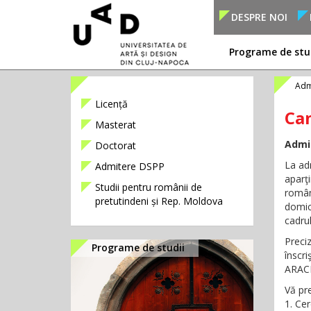
DESPRE NOI
Programe de stu
Adm
Licență
Can
Masterat
Admit
Doctorat
La adm
Admitere DSPP
aparţ
Studii pentru românii de
român
pretutindeni și Rep. Moldova
domic
cadrul
Preci
Programe de studii
înscri
ARACIS
Vă pre
1. Cer