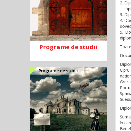
2. Dip
– copi
3. Di
4. Doc
doved
5. Do
diplom
Programe de studii
Toate
Docum
Diplo
Cipru
Programe de studii
națion
Greci
Portu
Spania
Suedia
Diplom
Suma 
în car
Benefi