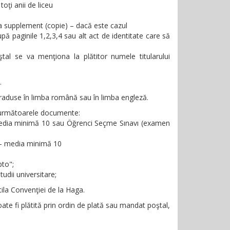
toţi anii de liceu
ma supplement (copie) – dacă este cazul
ă paginile 1,2,3,4 sau alt act de identitate care să
tal se va menţiona la plătitor numele titularului
.
traduse în limba română sau în limba engleză.
e următoarele documente:
 media minimă 10 sau Öğrenci Seçme Sınavı (examen
) – media minimă 10
pto";
udii universitare;
tila Convenţiei de la Haga.
te fi plătită prin ordin de plată sau mandat poştal,