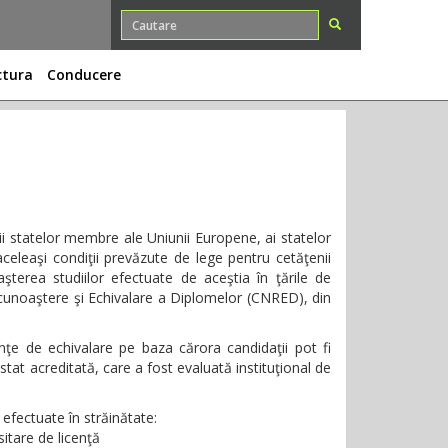
ctura
Conducere
enii statelor membre ale Uniunii Europene, ai statelor
celeaşi condiţii prevăzute de lege pentru cetăţenii
şterea studiilor efectuate de aceştia în ţările de
Recunoaştere şi Echivalare a Diplomelor (CNRED), din
ţe de echivalare pe baza cărora candidaţii pot fi
stat acreditată, care a fost evaluată instituţional de
 efectuate în străinătate:
sitare de licenţă