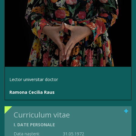
Lector universitar doctor
Ramona Cecilia Raus
Curriculum vitae
I. DATE PERSONALE
Data nașterii: 31.05.1972