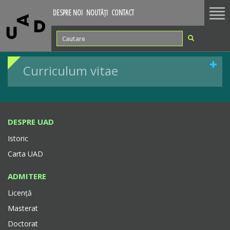
Tog
DESPRE NOI
NOUTĂȚI
CONTACT
nav
Curriculum vitae
DESPRE UAD
Istoric
Carta UAD
ADMITERE
Licență
Masterat
Doctorat