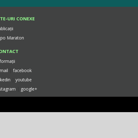
ITE-URI CONEXE
blicații
xpo Maraton
ONTACT
formații
-mail
|
facebook
nkedin
|
youtube
nstagram
|
google+