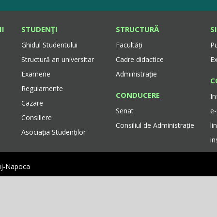
II
STUDENŢI
STRUCTURĂ
S
Ghidul Studentului
Facultăți
Pu
Structură an universitar
Cadre didactice
E
Examene
Administrație
C
Regulamente
CONDUCERE
In
Cazare
Senat
e
Consiliere
Consiliul de Administrație
li
Asociația Studenților
i
luj-Napoca