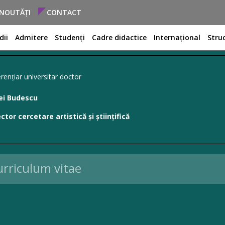
NOUTĂȚI
CONTACT
dii
Admitere
Studenți
Cadre didactice
Internațional
Stru
rențiar universitar doctor
ei Budescu
ctor cercetare artistică și științifică
rriculum vitae