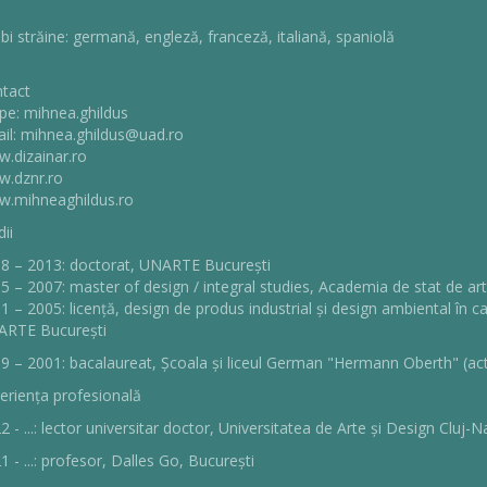
bi străine: germană, engleză, franceză, italiană, spaniolă
tact
pe: mihnea.ghildus
il: mihnea.ghildus@uad.ro
.dizainar.ro
.dznr.ro
.mihneaghildus.ro
ii
8 – 2013: doctorat, UNARTE București
5 – 2007: master of design / integral studies, Academia de stat de art
1 – 2005: licență, design de produs industrial și design ambiental în ca
RTE București
9 – 2001: bacalaureat, Școala și liceul German "Hermann Oberth" (ac
eriența profesională
2 - ...: lector universitar doctor, Universitatea de Arte și Design Cluj-
1 - ...: profesor, Dalles Go, București