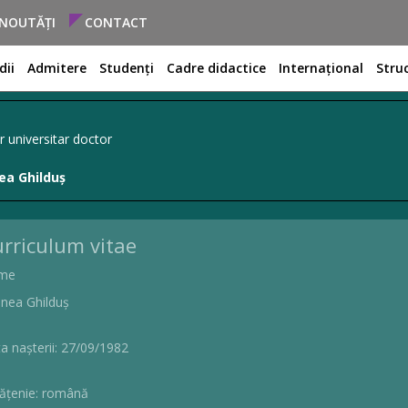
NOUTĂȚI
CONTACT
dii
Admitere
Studenți
Cadre didactice
Internațional
Stru
r universitar doctor
ea Ghilduș
rriculum vitae
me
nea Ghilduș
a nașterii: 27/09/1982
ățenie: română