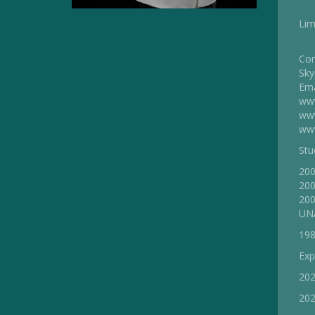
Lim
Con
Sky
Ema
www
www
www
Stud
200
200
200
UNA
198
Exp
202
202