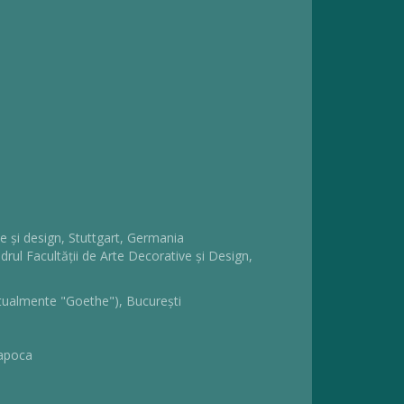
e și design, Stuttgart, Germania
drul Facultății de Arte Decorative și Design,
tualmente "Goethe"), București
Napoca